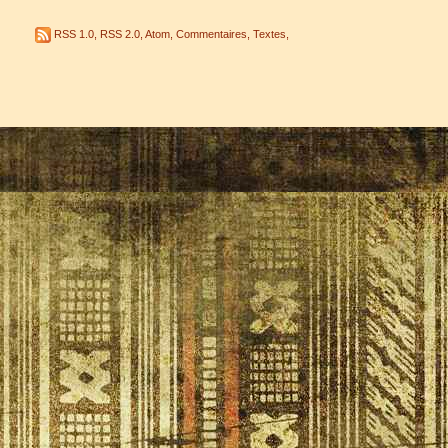
RSS 1.0
,
RSS 2.0
,
Atom
,
Commentaires
,
Textes
,