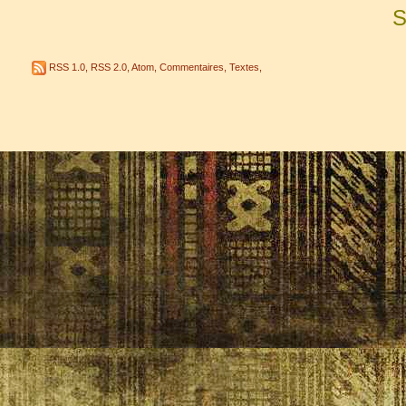
S
RSS 1.0
,
RSS 2.0
,
Atom
,
Commentaires
,
Textes
,