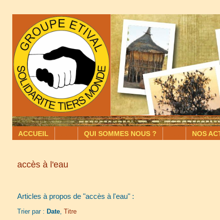
ACCUEIL
.-.-.
QUI SOMMES NOUS ?
.-.-.
NOS AC
accès à l'eau
Articles à propos de "accès à l'eau" :
Trier par :
Date
,
Titre